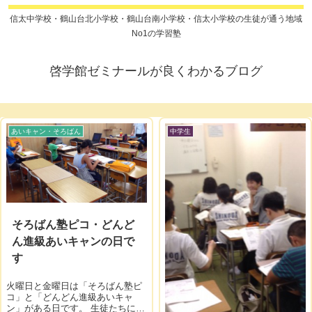
信太中学校・鶴山台北小学校・鶴山台南小学校・信太小学校の生徒が通う地域
No1の学習塾
啓学館ゼミナールが良くわかるブログ
あいキャン・そろばん
中学生
そろばん塾ピコ・どんど
ん進級あいキャンの日で
す
火曜日と金曜日は「そろばん塾ピ
コ」と「どんどん進級あいキャ
ン」がある日です。 生徒たちには