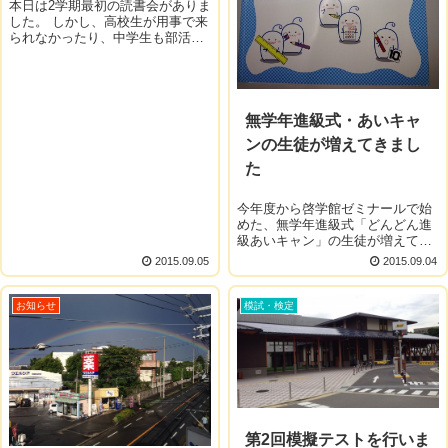
本日は2学期最初の読書会がありま
した。 しかし、高校生が用事で来
られなかったり、中学生も部活が
あったりなどで小学生しか参加し
なくて残念でしたね。 先週、授業
が無かったので本日はしっかりと
トレーニングを行いました。 ...
無学年進級式・あいキャ
ンの生徒が増えてきまし
た
今年度から啓学館ゼミナールで始
めた、無学年進級式「どんどん進
級あいキャン」の生徒が増えてき
ました。 夏休みの間に「サマーあ
2015.09.05
2015.09.04
いキャン」を受講した生徒の多く
がそのまま2学期も継続する事にな
りました。 本日の授業の様子で
お知らせ
模試・検定
す。 ...
第2回模擬テストを行いま