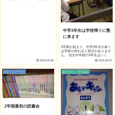
学校帰りにランドセルを持って塾
に来ても良いと伝えています。 で
すので、本日は16時前からランド
セルを背負った生徒が塾にやって
きました。 ...
中学3年生は学校帰りに塾
に来ます
2学期が始まり、中学3年生の多く
は学校が終わると部活がありませ
ん。 信太中学校の3年生はいくつ
かの部活をのぞき引退していま
2015.09.08
2015.09.07
す。 ですので、今まで一生懸命練
習していた放課後の時間に余裕が
生まれます。 本来は、受験生です
ブレインブースト
あいキャン・そろばん
ので今...
2学期最初の読書会