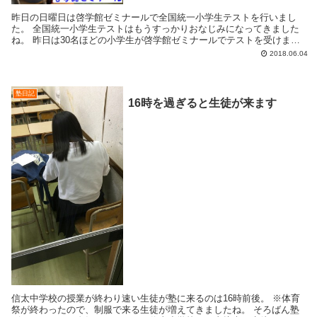
昨日の日曜日は啓学館ゼミナールで全国統一小学生テストを行いまし
た。 全国統一小学生テストはもうすっかりおなじみになってきました
ね。 昨日は30名ほどの小学生が啓学館ゼミナールでテストを受けまし
た。 高学年の教室です。 この中の1...
2018.06.04
塾日記
16時を過ぎると生徒が来ます
信太中学校の授業が終わり速い生徒が塾に来るのは16時前後。 ※体育
祭が終わったので、制服で来る生徒が増えてきましたね。 そろばん塾