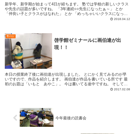
新学年、新学期が始まって4日が経ちます。 塾では学校の新しいクラス
や先生の話題が多いですね。 「3年連続○○先生になったぁ～」 とか
「仲良い子とクラスがはなれた」 とか 「めっちゃいいクラスになった
わ」 などなどですね。 ...
2018.04.12
塾日記
啓学館ゼミナールに画伯達が出
現！！
本日の授業終了後に画伯達が出現しました。 とにかく見てみるのが早
いですので、作品を紹介します。 画伯達が作品を書いている所です 最
初のお題は「いもと あやこ」。 今は書いてる途中ですね。 そして出
来上がった作品がこちら。 ...
2017.02.08
今年最後の読書会