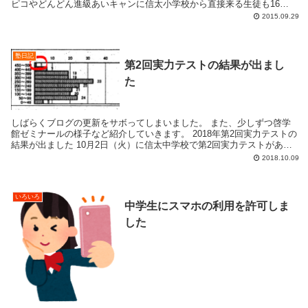
ピコやどんどん進級あいキャンに信太小学校から直接来る生徒も16時
前後。 ...
2015.09.29
塾日記
第2回実力テストの結果が出まし
た
しばらくブログの更新をサボってしまいました。 また、少しずつ啓学
館ゼミナールの様子など紹介していきます。 2018年第2回実力テストの
結果が出ました 10月2日（火）に信太中学校で第2回実力テストがあり
ました。 実力テストの結果は通...
2018.10.09
いろいろ
中学生にスマホの利用を許可しま
した