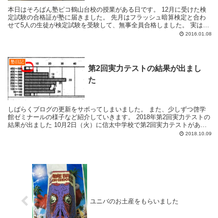
本日はそろばん塾ピコ鶴山台校の授業がある日です。 12月に受けた検
定試験の合格証が塾に届きました。 先月はフラッシュ暗算検定と合わ
せて5人の生徒が検定試験を受験して、無事全員合格しました。 実はこ
の合格証が以前の物...
2016.01.08
塾日記
第2回実力テストの結果が出まし
た
しばらくブログの更新をサボってしまいました。 また、少しずつ啓学
館ゼミナールの様子など紹介していきます。 2018年第2回実力テストの
結果が出ました 10月2日（火）に信太中学校で第2回実力テストがあり
ました。 実力テストの結果は通...
2018.10.09
ユニバのお土産をもらいました