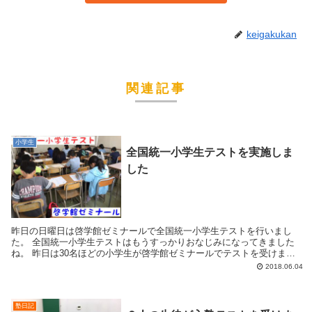
keigakukan
関連記事
小学生
全国統一小学生テストを実施しま
した
昨日の日曜日は啓学館ゼミナールで全国統一小学生テストを行いまし
た。 全国統一小学生テストはもうすっかりおなじみになってきました
ね。 昨日は30名ほどの小学生が啓学館ゼミナールでテストを受けまし
た。 高学年の教室です。 この中の1...
2018.06.04
塾日記