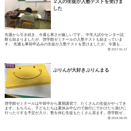
２人の生徒が入塾テストを受けま
した
先週から引き続き、今週も寒さが厳しいです。 中学入試やセンター試
験も始まりましたが、啓学館ゼミナールの入塾テストも始まっていま
す。 先週も事前申込みの生徒が入塾テストを受けましたが、今週も昨
日と今日と２人の生徒が入塾テストを受けに来まし...
2017.01.17
中学生
ぷりんが大好きぷりんまる
啓学館ゼミナールは午前中から夏期講習で、たくさんの生徒がやってき
ます。もちろん、子どもたちは夏休み中なので旅行にでかけたり遊びに
行ったりする予定が入り、塾を休む生徒もたくさん居ます。啓学館ゼミ
ナールは休んだ場合は必ず補習があります。本日も旅...
2016.08.05