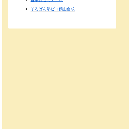
そろばん塾ピコ鶴山台校