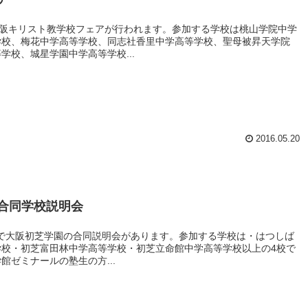
大阪キリスト教学校フェアが行われます。参加する学校は桃山学院中学
学校、梅花中学高等学校、同志社香里中学高等学校、聖母被昇天学院
学校、城星学園中学高等学校...
2016.05.20
合同学校説明会
会館で大阪初芝学園の合同説明会があります。参加する学校は・はつしば
校・初芝富田林中学高等学校・初芝立命館中学高等学校以上の4校で
ゼミナールの塾生の方...