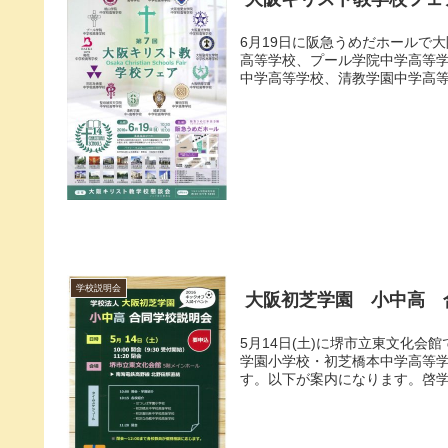
6月19日に阪急うめだホールで
高等学校、プール学院中学高等
中学高等学校、清教学園中学高等
学校説明会
大阪初芝学園 小中高 
5月14日(土)に堺市立東文化
学園小学校・初芝橋本中学高等学
す。以下が案内になります。啓学館