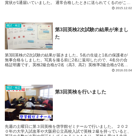
賞状が1通届いていました。 通常合格したときに送られてくるのがこち
らです。 そして...
2015.12.02
模試・検定
第3回英検2次試験の結果が来まし
た
第3回英検の2次試験の結果が届きました。5名の生徒と1名の保護者が
無事合格をしました。写真を撮る前に2名に返却したので、4名分の合
格証明書です。英検2級合格が2名（高3、高2）英検準2級合格が2名
（高1、保護者）英検3級合格が2名（中3、中...
2016.03.04
模試・検定
第3回英検を行いました
先週の土曜日に第３回英検を啓学館ゼミナールで行いました。 ２０２
０年の大学入試改革や大阪府公立高校入試で英検２級を持っていると、