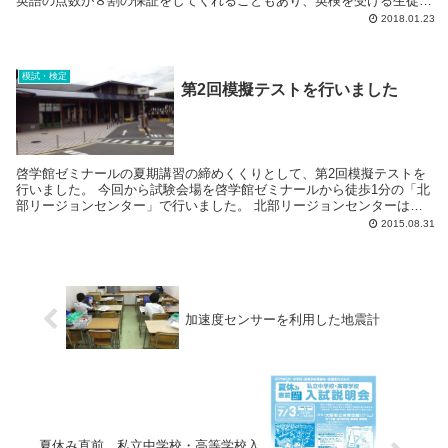
英語の点数が８割の保証をしてくれることもあり、英検を受ける生徒の
人数は年々多くなってきています。 啓学館ゼミ...
2018.01.23
模試・検定
第2回模擬テストを行いました
啓学館ゼミナールの夏期講習の締めくくりとして、第2回模擬テストを
行いました。 今回から試験会場を啓学館ゼミナールから徒歩1分の「北
部リージョンセンター」で行いました。 北部リージョンセンターは今
年の7月にオープンしたばか...
2015.08.31
加速度センサーを利用した地震計
夏休み直前 私立中学校・高等学校入