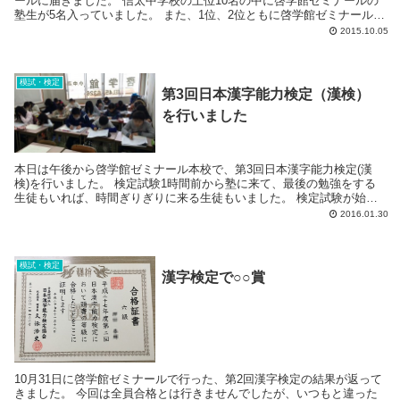
ールに届きました。 信太中学校の上位10名の中に啓学館ゼミナールの
塾生が5名入っていました。 また、1位、2位ともに啓学館ゼミナールの
塾生でした。 11...
2015.10.05
模試・検定
第3回日本漢字能力検定（漢検）
を行いました
本日は午後から啓学館ゼミナール本校で、第3回日本漢字能力検定(漢
検)を行いました。 検定試験1時間前から塾に来て、最後の勉強をする
生徒もいれば、時間ぎりぎりに来る生徒もいました。 検定試験が始ま
ると、教室は静まりかえり鉛筆で字を...
2016.01.30
模試・検定
漢字検定で○○賞
10月31日に啓学館ゼミナールで行った、第2回漢字検定の結果が返って
きました。 今回は全員合格とは行きませんでしたが、いつもと違った