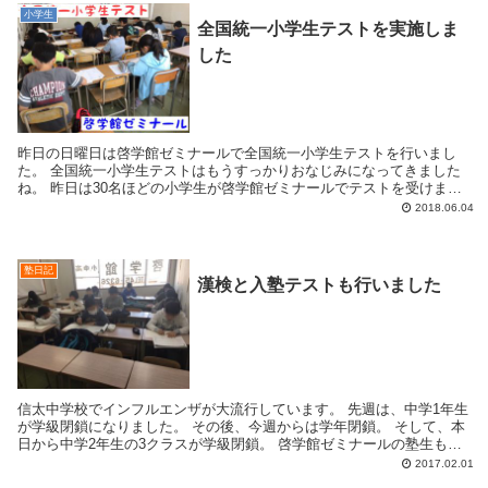
小学生
全国統一小学生テストを実施しま
した
昨日の日曜日は啓学館ゼミナールで全国統一小学生テストを行いまし
た。 全国統一小学生テストはもうすっかりおなじみになってきました
ね。 昨日は30名ほどの小学生が啓学館ゼミナールでテストを受けまし
た。 高学年の教室です。 この中の1...
2018.06.04
塾日記
漢検と入塾テストも行いました
信太中学校でインフルエンザが大流行しています。 先週は、中学1年生
が学級閉鎖になりました。 その後、今週からは学年閉鎖。 そして、本
日から中学2年生の3クラスが学級閉鎖。 啓学館ゼミナールの塾生もイ
ンフルエンザになり休む生徒もたくさ...
2017.02.01