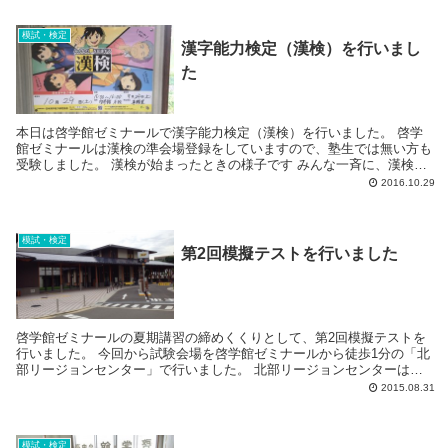
模試・検定
漢字能力検定（漢検）を行いまし
た
本日は啓学館ゼミナールで漢字能力検定（漢検）を行いました。 啓学
館ゼミナールは漢検の準会場登録をしていますので、塾生では無い方も
受験しました。 漢検が始まったときの様子です みんな一斉に、漢検の
問題用紙の表紙をめくり解いていきます...
2016.10.29
模試・検定
第2回模擬テストを行いました
啓学館ゼミナールの夏期講習の締めくくりとして、第2回模擬テストを
行いました。 今回から試験会場を啓学館ゼミナールから徒歩1分の「北
部リージョンセンター」で行いました。 北部リージョンセンターは今
年の7月にオープンしたばか...
2015.08.31
模試・検定