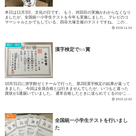
本日は11月3日、文化の日です。 もう、何回目の実施かわからなくなり
ましたが、全国統一小学生テストを今年も実施しました。 テレビのコ
マーシャルとかでもしている、四谷大塚主催のテストですね。 このキ
ャラクターが有名？でしょうか。 ...
2018.11.03
模試・検定
漢字検定で○○賞
10月31日に啓学館ゼミナールで行った、第2回漢字検定の結果が返って
きました。 今回は全員合格とは行きませんでしたが、いつもと違った
賞状が1通届いていました。 通常合格したときに送られてくるのがこち
らです。 そして...
2015.12.02
塾日記
全国統一小学生テストを行いまし
た