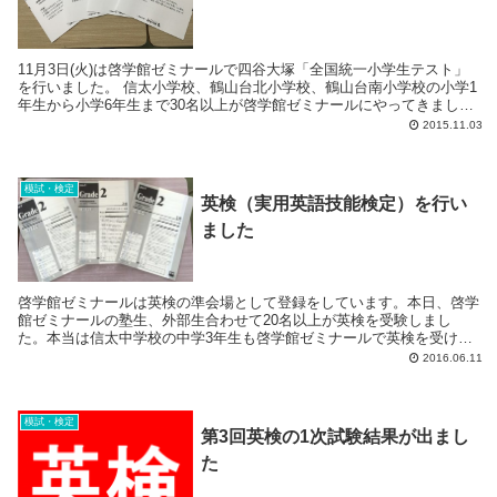
11月3日(火)は啓学館ゼミナールで四谷大塚「全国統一小学生テスト」
を行いました。 信太小学校、鶴山台北小学校、鶴山台南小学校の小学1
年生から小学6年生まで30名以上が啓学館ゼミナールにやってきまし
た。 朝の9時からマー...
2015.11.03
模試・検定
英検（実用英語技能検定）を行い
ました
啓学館ゼミナールは英検の準会場として登録をしています。本日、啓学
館ゼミナールの塾生、外部生合わせて20名以上が英検を受験しまし
た。本当は信太中学校の中学3年生も啓学館ゼミナールで英検を受ける
予定でした。しかし、信太中学校の中学3年生は本日か...
2016.06.11
模試・検定
第3回英検の1次試験結果が出まし
た