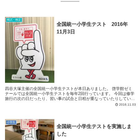
模試・検定
全国統一小学生テスト 2016年
11月3日
四谷大塚主催の全国統一小学生テストが本日ありました。 啓学館ゼミ
ナールでは全国統一小学生テストを毎年2回行っています。 今回は修学
旅行の次の日だったり、習い事の試合と日程が重なっていたりしている
生徒が多く、参加者が少なかったのが残念...
2016.11.03
小学生
全国統一小学生テストを実施しま
した