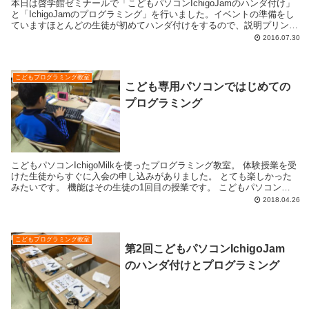
本日は啓学館ゼミナールで「こどもパソコンIchigoJamのハンダ付け」
と「IchigoJamのプログラミング」を行いました。イベントの準備をし
ていますほとんどの生徒が初めてハンダ付けをするので、説明プリント
をラミネートしています。ハンダ付...
2016.07.30
こどもプログラミング教室
こども専用パソコンではじめての
プログラミング
こどもパソコンIchigoMilkを使ったプログラミング教室。 体験授業を受
けた生徒からすぐに入会の申し込みがありました。 とても楽しかった
みたいです。 機能はその生徒の1回目の授業です。 こどもパソコン
IchigoMilkセットの...
2018.04.26
こどもプログラミング教室
第2回こどもパソコンIchigoJam
のハンダ付けとプログラミング