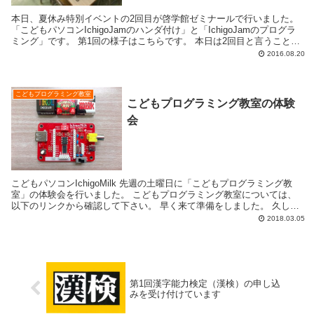
本日、夏休み特別イベントの2回目が啓学館ゼミナールで行いました。
「こどもパソコンIchigoJamのハンダ付け」と「IchigoJamのプログラ
ミング」です。 第1回の様子はこちらです。 本日は2回目と言うことも
あり、準備なども...
2016.08.20
こどもプログラミング教室
こどもプログラミング教室の体験
会
こどもパソコンIchigoMilk 先週の土曜日に「こどもプログラミング教
室」の体験会を行いました。 こどもプログラミング教室については、
以下のリンクから確認して下さい。 早く来て準備をしました。 久しぶ
りに行う体験...
2018.03.05
第1回漢字能力検定（漢検）の申し込
みを受け付けています