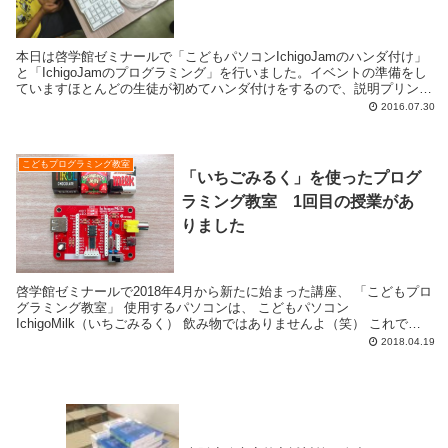
本日は啓学館ゼミナールで「こどもパソコンIchigoJamのハンダ付け」
と「IchigoJamのプログラミング」を行いました。イベントの準備をし
ていますほとんどの生徒が初めてハンダ付けをするので、説明プリント
をラミネートしています。ハンダ付...
2016.07.30
こどもプログラミング教室
「いちごみるく」を使ったプログ
ラミング教室 1回目の授業があ
りました
啓学館ゼミナールで2018年4月から新たに始まった講座、 「こどもプロ
グラミング教室」 使用するパソコンは、 こどもパソコン
IchigoMilk（いちごみるく） 飲み物ではありませんよ（笑） これで
す。 チロルチョコ3個分...
2018.04.19