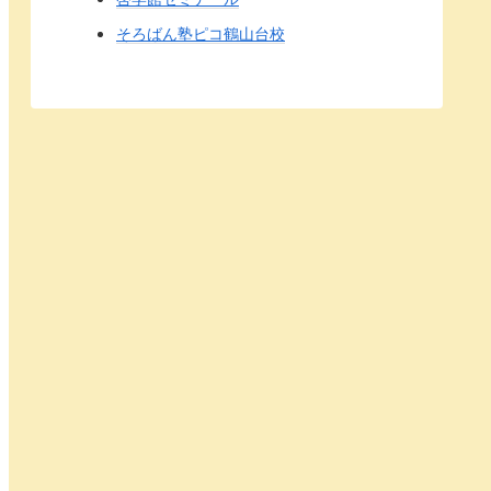
そろばん塾ピコ鶴山台校