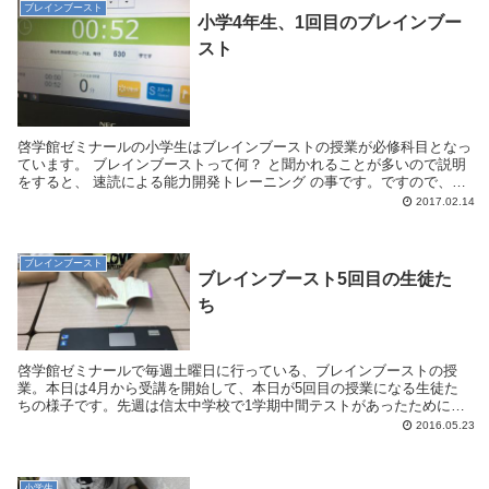
ブレインブースト
小学4年生、1回目のブレインブー
スト
啓学館ゼミナールの小学生はブレインブーストの授業が必修科目となっ
ています。 ブレインブーストって何？ と聞かれることが多いので説明
をすると、 速読による能力開発トレーニング の事です。ですので、最
初の2～3ヶ月は速読トレーニングをし...
2017.02.14
ブレインブースト
ブレインブースト5回目の生徒た
ち
啓学館ゼミナールで毎週土曜日に行っている、ブレインブーストの授
業。本日は4月から受講を開始して、本日が5回目の授業になる生徒た
ちの様子です。先週は信太中学校で1学期中間テストがあったために、
ブレインブーストの授業は休みになっていました。その...
2016.05.23
小学生