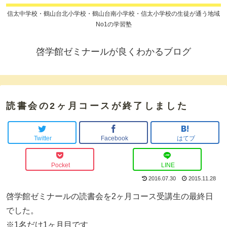
信太中学校・鶴山台北小学校・鶴山台南小学校・信太小学校の生徒が通う地域
No1の学習塾
啓学館ゼミナールが良くわかるブログ
読書会の2ヶ月コースが終了しました
Twitter
Facebook
はてブ
Pocket
LINE
2016.07.30
2015.11.28
啓学館ゼミナールの読書会を2ヶ月コース受講生の最終日
でした。
※1名だけ1ヶ月目です