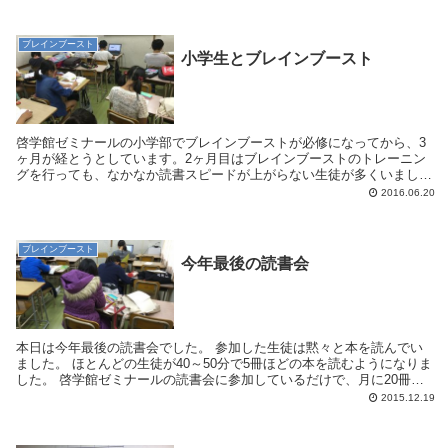
ブレインブースト
小学生とブレインブースト
啓学館ゼミナールの小学部でブレインブーストが必修になってから、3
ヶ月が経とうとしています。2ヶ月目はブレインブーストのトレーニン
グを行っても、なかなか読書スピードが上がらない生徒が多くいまし
た。しかし、3ヶ月目に入ってからはグングン成果が出...
2016.06.20
ブレインブースト
今年最後の読書会
本日は今年最後の読書会でした。 参加した生徒は黙々と本を読んでい
ました。 ほとんどの生徒が40～50分で5冊ほどの本を読むようになりま
した。 啓学館ゼミナールの読書会に参加しているだけで、月に20冊の
本を読むことに...
2015.12.19