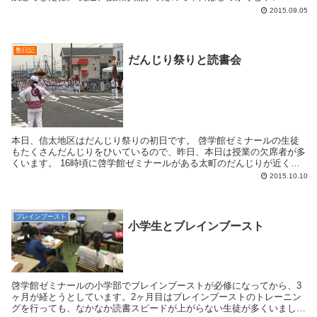
ングを行いました。 ...
2015.09.05
塾日記
だんじり祭りと読書会
本日、信太地区はだんじり祭りの初日です。 啓学館ゼミナールの生徒
もたくさんだんじりをひいているので、昨日、本日は授業の欠席者が多
くいます。 16時頃に啓学館ゼミナールがある太町のだんじりが近くま
で来たので写真を撮りに行きました。...
2015.10.10
ブレインブースト
小学生とブレインブースト
啓学館ゼミナールの小学部でブレインブーストが必修になってから、3
ヶ月が経とうとしています。2ヶ月目はブレインブーストのトレーニン
グを行っても、なかなか読書スピードが上がらない生徒が多くいまし