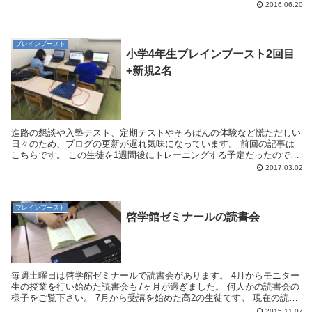
た。しかし、3ヶ月目に入ってからはグングン成果が出...
2016.06.20
ブレインブースト
小学4年生ブレインブースト2回目
+新規2名
進路の懇談や入塾テスト、定期テストやそろばんの体験など慌ただしい
日々のため、ブログの更新が遅れ気味になっています。 前回の記事は
こちらです。 この生徒を1週間後にトレーニングする予定だったのです
が、こちらの連絡ミスなども重なり、2回...
2017.03.02
ブレインブースト
啓学館ゼミナールの読書会
毎週土曜日は啓学館ゼミナールで読書会があります。 4月からモニター
生の授業を行い始めた読書会も7ヶ月が過ぎました。 何人かの読書会の
様子をご覧下さい。 7月から受講を始めた高2の生徒です。 現在の読
書...
2015.11.07