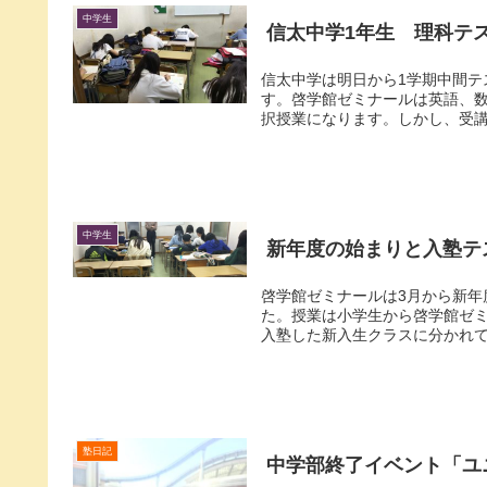
中学生
信太中学1年生 理科テ
信太中学は明日から1学期中間テ
す。啓学館ゼミナールは英語、
択授業になります。しかし、受講
中学生
新年度の始まりと入塾テ
啓学館ゼミナールは3月から新年
た。授業は小学生から啓学館ゼ
入塾した新入生クラスに分かれてい
塾日記
中学部終了イベント「ユ