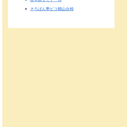
そろばん塾ピコ鶴山台校