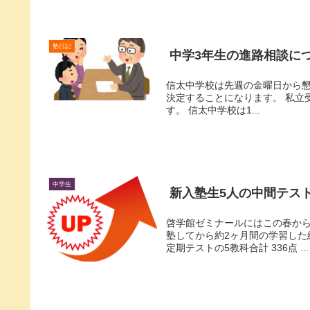
塾日記
中学3年生の進路相談に
信太中学校は先週の金曜日から懇
決定することになります。 私立受験校の決定に使
す。 信太中学校は1...
中学生
新入塾生5人の中間テス
啓学館ゼミナールにはこの春から
塾してから約2ヶ月間の学習した結
定期テストの5教科合計 336点 ...