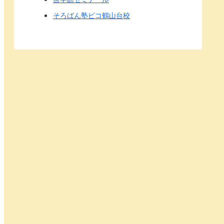
そろばん塾ピコ鶴山台校