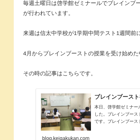
毎週土曜日は啓学館ゼミナールでブレインブ
が行われています。
来週は信太中学校が1学期中間テスト1週間前
4月からブレインブーストの授業を受け始めた
その時の記事はこちらです。
ブレインブースト
本日、啓学館ゼミナー
した。ブレインブース
です。ブレインブース
ソコンに向かって初...
blog.keigakukan.com